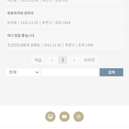
유토피아네 성희야
김치국
|
2021.11.05
|
추천 0
|
조회 1884
여기 정말 좋습니다
조선인민공화국 공파원
|
2021.11.05
|
추천 0
|
조회 1449
처음
«
2
»
마지막
검색