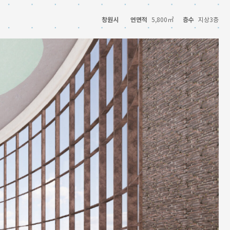
창원시
연면적
5,800㎡
층수
지상3층