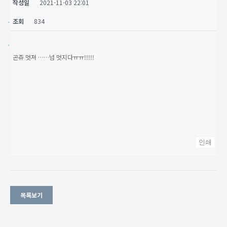
작성일
2021-11-03 22:01
조회
834
곤쥬 멋져 ……넘 멋지다ㅠㅠ!!!!!
인쇄
목록보기