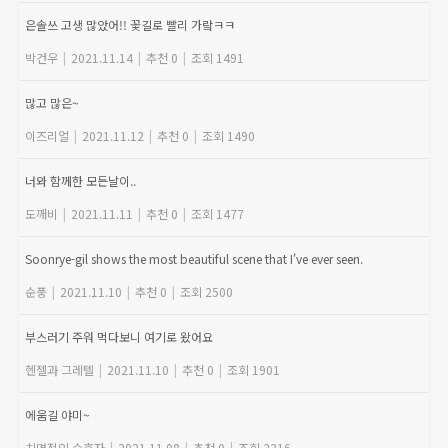
은솔쓰 고생 많았어!! 꽃길로 빨리 가랔ㅋㅋ
박건우
|
2021.11.14
|
추천 0
|
조회 1491
많고 많은~
이즈리얼
|
2021.11.12
|
추천 0
|
조회 1490
너와 함께한 모든날이..
도깨비
|
2021.11.11
|
추천 0
|
조회 1477
Soonrye-gil shows the most beautiful scene that I've ever seen.
순풍
|
2021.11.10
|
추천 0
|
조회 2500
부스러기 주워 먹다보니 여기로 왔어요
헨젤과 그레텔
|
2021.11.10
|
추천 0
|
조회 1901
에움길 야미~
치명적인 수호자
|
2021.11.08
|
추천 0
|
조회 2316