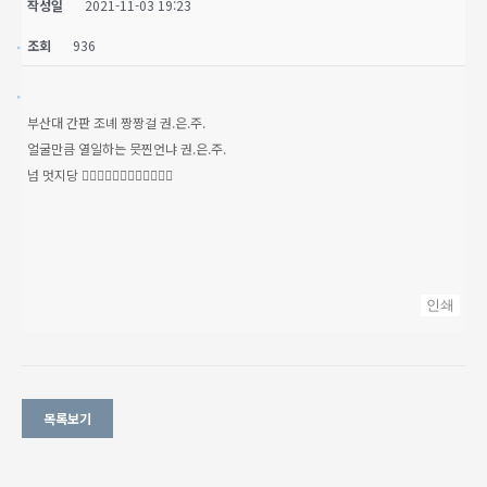
작성일
2021-11-03 19:23
조회
936
부산대 간판 조녜 짱짱걸 권.은.주.
얼굴만큼 열일하는 믓찐언냐 권.은.주.
넘 멋지당 ❤️‍🔥❤️‍🔥❤️‍🔥❤️‍🔥❤️‍🔥❤️‍🔥
인쇄
목록보기