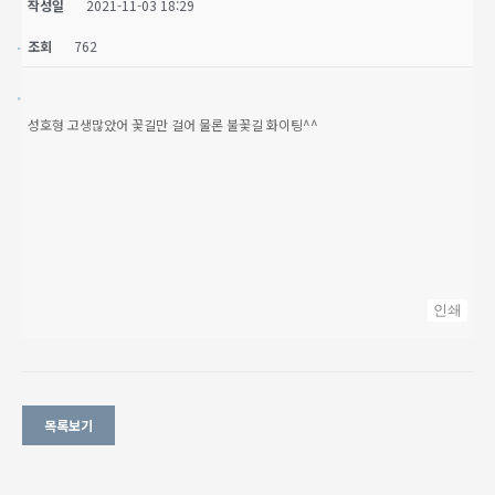
작성일
2021-11-03 18:29
조회
762
성호형 고생많았어 꽃길만 걸어 물론 불꽃길 화이팅^^
인쇄
목록보기